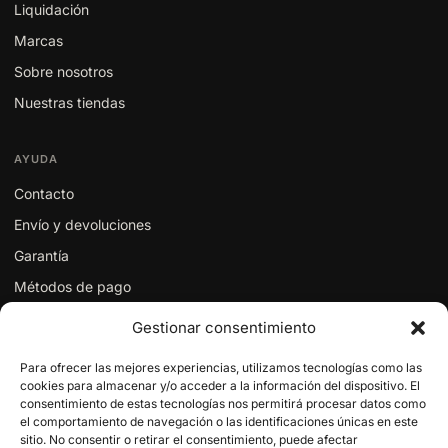
Liquidación
Marcas
Sobre nosotros
Nuestras tiendas
AYUDA
Contacto
Envío y devoluciones
Garantía
Métodos de pago
Localizar mi pedido
Gestionar consentimiento
Mi cuenta
Para ofrecer las mejores experiencias, utilizamos tecnologías como las
cookies para almacenar y/o acceder a la información del dispositivo. El
consentimiento de estas tecnologías nos permitirá procesar datos como
CONTACTO
el comportamiento de navegación o las identificaciones únicas en este
950 32 01 55
sitio. No consentir o retirar el consentimiento, puede afectar