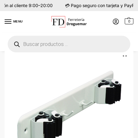
ión al cliente 9:00–20:00
💳 Pago seguro con tarjeta y PayPal
0
MENU
Inicio
Baño
Accesorios y complementos
Accesorios de baño
Suje
/
/
/
/