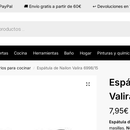
Pal
🚚 Envío gratis a partir de 60€
↩️ Devoluciones en 14 
ertas
Cocina
Herramientas
Baño
Hogar
Pinturas y quími
ios para cocinar
Espátula de Nailon Valira 6998/15
/
Espá
Vali
7,95
€
Espátula d
masillas.
N