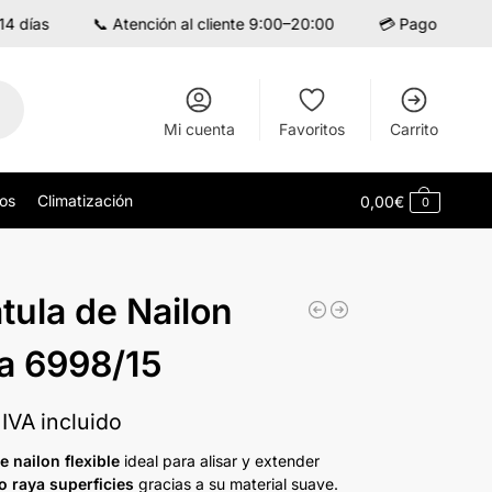
días
📞 Atención al cliente 9:00–20:00
💳 Pago seguro con
Mi cuenta
Favoritos
Carrito
cos
Climatización
0,00
€
0
tula de Nailon
ra 6998/15
IVA incluido
e nailon flexible
ideal para alisar y extender
o raya superficies
gracias a su material suave.