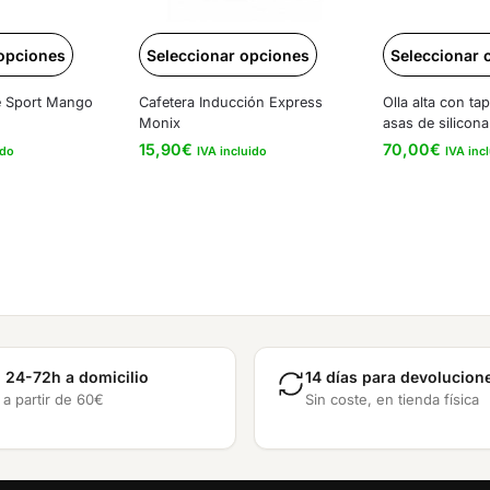
 opciones
Seleccionar opciones
Seleccionar 
e Sport Mango
Cafetera Inducción Express
Olla alta con tap
Monix
asas de silicona
15,90
€
70,00
€
ido
IVA incluido
IVA inc
 24-72h a domicilio
14 días para devolucion
 a partir de 60€
Sin coste, en tienda física