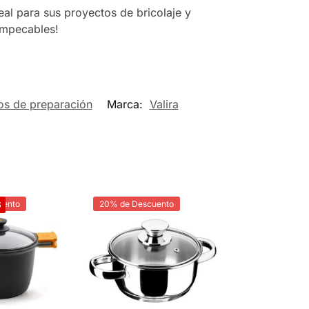
eal para sus proyectos de bricolaje y
 impecables!
ios de preparación
Marca:
Valira
uento
20% de Descuento
S