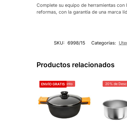
Complete su equipo de herramientas con la
reformas, con la garantía de una marca lí
SKU:
6998/15
Categorías:
Ute
Productos relacionados
20% de Descuento
20% de Desc
ENVÍO GRATIS