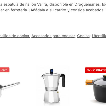
 espátula de nailon Valira, disponible en Droguemar.es. Id
der en ferretería. ¡Añádala a su carrito y consiga acabados
nsilios de cocina
,
Accesorios para cocinar
,
Cocina
,
Utensil
uento
20% de Desc
ENVÍO GRATI