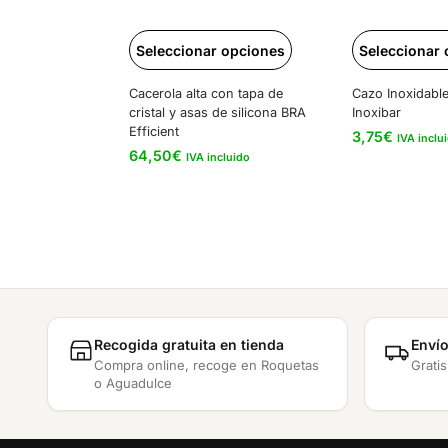
Seleccionar opciones
Seleccionar
Cacerola alta con tapa de
Cazo Inoxidabl
cristal y asas de silicona BRA
Inoxibar
Efficient
3,75
€
IVA inclu
64,50
€
IVA incluido
Recogida gratuita en tienda
Envío
Compra online, recoge en Roquetas
Gratis
o Aguadulce