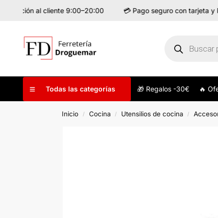
tención al cliente 9:00–20:00
💳 Pago seguro con tarjeta y Pay
🎁 Regalos -30€
🔥 Of
Todas las categorías
Inicio
Cocina
Utensilios de cocina
Accesor
/
/
/